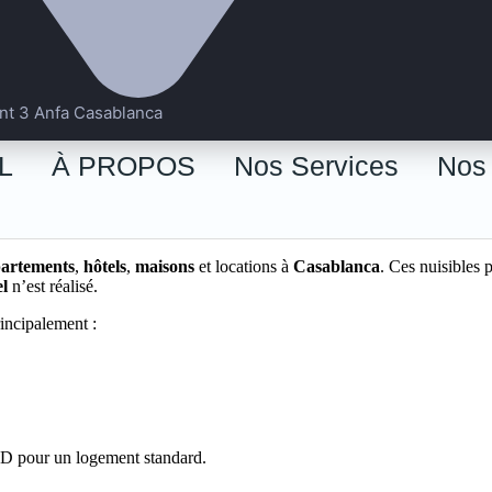
nt 3 Anfa Casablanca
L
À PROPOS
Nos Services
Nos 
artements
,
hôtels
,
maisons
et locations à
Casablanca
. Ces nuisibles 
el
n’est réalisé.
incipalement :
D pour un logement standard.