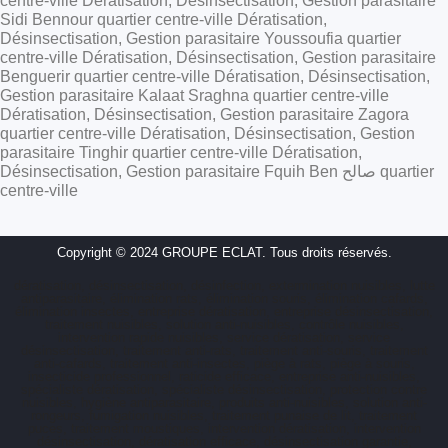
centre-ville Dératisation, Désinsectisation, Gestion parasitaire
Sidi Bennour quartier centre-ville Dératisation,
Désinsectisation, Gestion parasitaire Youssoufia quartier
centre-ville Dératisation, Désinsectisation, Gestion parasitaire
Benguerir quartier centre-ville Dératisation, Désinsectisation,
Gestion parasitaire Kalaat Sraghna quartier centre-ville
Dératisation, Désinsectisation, Gestion parasitaire Zagora
quartier centre-ville Dératisation, Désinsectisation, Gestion
parasitaire Tinghir quartier centre-ville Dératisation,
Désinsectisation, Gestion parasitaire Fquih Ben صالح quartier
centre-ville
Copyright © 2024 GROUPE ECLAT. Tous droits réservés.
dératisation, désinsectisation, désinfection, extermination nuisibles, lutte
antiparasitaire, élimination rats, élimination souris, élimination cafards,
élimination insectes, entreprise dératisation, entreprise désinsectisation,
traitement nuisibles, solution anti-nuisibles, contrôle nuisibles,
intervention rapide nuisibles, service dératisation, service
désinsectisation, traitement anti-rats, traitement anti-souris, traitement
anti-cafards, traitement anti-insectes, piège à rats, piège à souris,
insecticide professionnel, raticide efficace, entreprise anti-nuisibles,
spécialiste dératisation, spécialiste désinsectisation, protection contre
nuisibles, hygiène antiparasitaire, produits anti-nuisibles, solution anti-
rongeurs, fumigation nuisibles, traitement punaise de lit, traitement
puces, traitement moustiques, intervention dératisation, intervention
désinsectisation, dératisation efficace, désinsectisation garantie,