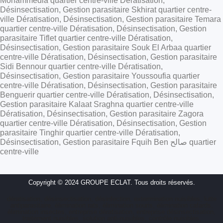
Mohammedia quartier centre-ville Dératisation,
Désinsectisation, Gestion parasitaire Skhirat quartier centre-
ville Dératisation, Désinsectisation, Gestion parasitaire Temara
quartier centre-ville Dératisation, Désinsectisation, Gestion
parasitaire Tiflet quartier centre-ville Dératisation,
Désinsectisation, Gestion parasitaire Souk El Arbaa quartier
centre-ville Dératisation, Désinsectisation, Gestion parasitaire
Sidi Bennour quartier centre-ville Dératisation,
Désinsectisation, Gestion parasitaire Youssoufia quartier
centre-ville Dératisation, Désinsectisation, Gestion parasitaire
Benguerir quartier centre-ville Dératisation, Désinsectisation,
Gestion parasitaire Kalaat Sraghna quartier centre-ville
Dératisation, Désinsectisation, Gestion parasitaire Zagora
quartier centre-ville Dératisation, Désinsectisation, Gestion
parasitaire Tinghir quartier centre-ville Dératisation,
Désinsectisation, Gestion parasitaire Fquih Ben صالح quartier
centre-ville
Copyright © 2024 GROUPE ECLAT. Tous droits réservés.
dératisation, désinsectisation, désinfection, extermination nuisibles, lutte
antiparasitaire, élimination rats, élimination souris, élimination cafards,
élimination insectes, entreprise dératisation, entreprise désinsectisation,
traitement nuisibles, solution anti-nuisibles, contrôle nuisibles,