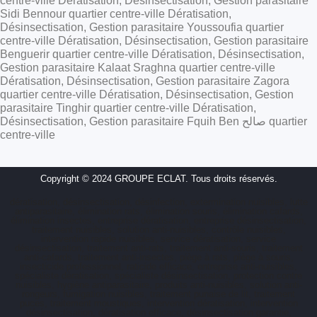
centre-ville Dératisation, Désinsectisation, Gestion parasitaire
Sidi Bennour quartier centre-ville Dératisation,
Désinsectisation, Gestion parasitaire Youssoufia quartier
centre-ville Dératisation, Désinsectisation, Gestion parasitaire
Benguerir quartier centre-ville Dératisation, Désinsectisation,
Gestion parasitaire Kalaat Sraghna quartier centre-ville
Dératisation, Désinsectisation, Gestion parasitaire Zagora
quartier centre-ville Dératisation, Désinsectisation, Gestion
parasitaire Tinghir quartier centre-ville Dératisation,
Désinsectisation, Gestion parasitaire Fquih Ben صالح quartier
centre-ville
Copyright © 2024 GROUPE ECLAT. Tous droits réservés.
dératisation, désinsectisation, désinfection, extermination nuisibles, lutte
antiparasitaire, élimination rats, élimination souris, élimination cafards,
élimination insectes, entreprise dératisation, entreprise désinsectisation,
traitement nuisibles, solution anti-nuisibles, contrôle nuisibles,
intervention rapide nuisibles, service dératisation, service
désinsectisation, traitement anti-rats, traitement anti-souris, traitement
anti-cafards, traitement anti-insectes, piège à rats, piège à souris,
insecticide professionnel, raticide efficace, entreprise anti-nuisibles,
spécialiste dératisation, spécialiste désinsectisation, protection contre
nuisibles, hygiène antiparasitaire, produits anti-nuisibles, solution anti-
rongeurs, fumigation nuisibles, traitement punaise de lit, traitement
puces, traitement moustiques, intervention dératisation, intervention
désinsectisation, dératisation efficace, désinsectisation garantie,