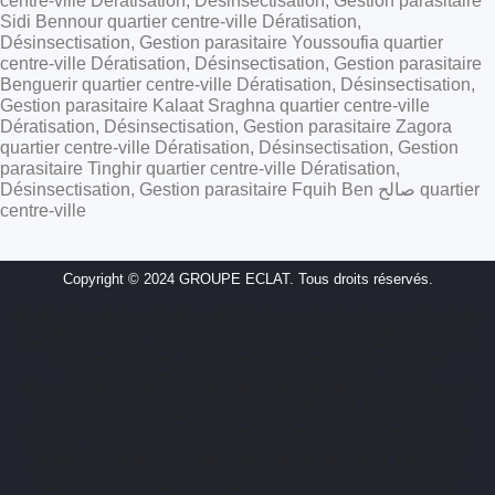
centre-ville Dératisation, Désinsectisation, Gestion parasitaire
Sidi Bennour quartier centre-ville Dératisation,
Désinsectisation, Gestion parasitaire Youssoufia quartier
centre-ville Dératisation, Désinsectisation, Gestion parasitaire
Benguerir quartier centre-ville Dératisation, Désinsectisation,
Gestion parasitaire Kalaat Sraghna quartier centre-ville
Dératisation, Désinsectisation, Gestion parasitaire Zagora
quartier centre-ville Dératisation, Désinsectisation, Gestion
parasitaire Tinghir quartier centre-ville Dératisation,
Désinsectisation, Gestion parasitaire Fquih Ben صالح quartier
centre-ville
Copyright © 2024 GROUPE ECLAT. Tous droits réservés.
dératisation, désinsectisation, désinfection, extermination nuisibles, lutte
antiparasitaire, élimination rats, élimination souris, élimination cafards,
élimination insectes, entreprise dératisation, entreprise désinsectisation,
traitement nuisibles, solution anti-nuisibles, contrôle nuisibles,
intervention rapide nuisibles, service dératisation, service
désinsectisation, traitement anti-rats, traitement anti-souris, traitement
anti-cafards, traitement anti-insectes, piège à rats, piège à souris,
insecticide professionnel, raticide efficace, entreprise anti-nuisibles,
spécialiste dératisation, spécialiste désinsectisation, protection contre
nuisibles, hygiène antiparasitaire, produits anti-nuisibles, solution anti-
rongeurs, fumigation nuisibles, traitement punaise de lit, traitement
puces, traitement moustiques, intervention dératisation, intervention
désinsectisation, dératisation efficace, désinsectisation garantie,