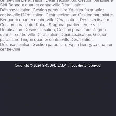
centre-ville Dératisation, Désinsectisation, Gestion parasitaire
Sidi Bennour quartier centre-ville Dératisation,
Désinsectisation, Gestion parasitaire Youssoufia quartier
centre-ville Dératisation, Désinsectisation, Gestion parasitaire
Benguerir quartier centre-ville Dératisation, Désinsectisation,
Gestion parasitaire Kalaat Sraghna quartier centre-ville
Dératisation, Désinsectisation, Gestion parasitaire Zagora
quartier centre-ville Dératisation, Désinsectisation, Gestion
parasitaire Tinghir quartier centre-ville Dératisation,
Désinsectisation, Gestion parasitaire Fquih Ben صالح quartier
centre-ville
Copyright © 2024 GROUPE ECLAT. Tous droits réservés.
dératisation, désinsectisation, désinfection, extermination nuisibles, lutte
antiparasitaire, élimination rats, élimination souris, élimination cafards,
élimination insectes, entreprise dératisation, entreprise désinsectisation,
traitement nuisibles, solution anti-nuisibles, contrôle nuisibles,
intervention rapide nuisibles, service dératisation, service
désinsectisation, traitement anti-rats, traitement anti-souris, traitement
anti-cafards, traitement anti-insectes, piège à rats, piège à souris,
insecticide professionnel, raticide efficace, entreprise anti-nuisibles,
spécialiste dératisation, spécialiste désinsectisation, protection contre
nuisibles, hygiène antiparasitaire, produits anti-nuisibles, solution anti-
rongeurs, fumigation nuisibles, traitement punaise de lit, traitement
puces, traitement moustiques, intervention dératisation, intervention
désinsectisation, dératisation efficace, désinsectisation garantie,