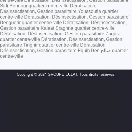
centre-ville Dératisation, Désinsectisation, Gestion parasitaire
Sidi Bennour quartier centre-ville Dératisation,
Désinsectisation, Gestion parasitaire Youssoufia quartier
centre-ville Dératisation, Désinsectisation, Gestion parasitaire
Benguerir quartier centre-ville Dératisation, Désinsectisation,
Gestion parasitaire Kalaat Sraghna quartier centre-ville
Dératisation, Désinsectisation, Gestion parasitaire Zagora
quartier centre-ville Dératisation, Désinsectisation, Gestion
parasitaire Tinghir quartier centre-ville Dératisation,
Désinsectisation, Gestion parasitaire Fquih Ben صالح quartier
centre-ville
Copyright © 2024 GROUPE ECLAT. Tous droits réservés.
dératisation, désinsectisation, désinfection, extermination nuisibles, lutte
antiparasitaire, élimination rats, élimination souris, élimination cafards,
élimination insectes, entreprise dératisation, entreprise désinsectisation,
traitement nuisibles, solution anti-nuisibles, contrôle nuisibles,
intervention rapide nuisibles, service dératisation, service
désinsectisation, traitement anti-rats, traitement anti-souris, traitement
anti-cafards, traitement anti-insectes, piège à rats, piège à souris,
insecticide professionnel, raticide efficace, entreprise anti-nuisibles,
spécialiste dératisation, spécialiste désinsectisation, protection contre
nuisibles, hygiène antiparasitaire, produits anti-nuisibles, solution anti-
rongeurs, fumigation nuisibles, traitement punaise de lit, traitement
puces, traitement moustiques, intervention dératisation, intervention
désinsectisation, dératisation efficace, désinsectisation garantie,