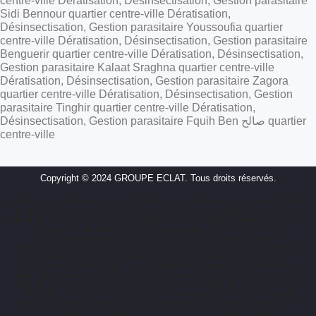
centre-ville Dératisation, Désinsectisation, Gestion parasitaire
Sidi Bennour quartier centre-ville Dératisation,
Désinsectisation, Gestion parasitaire Youssoufia quartier
centre-ville Dératisation, Désinsectisation, Gestion parasitaire
Benguerir quartier centre-ville Dératisation, Désinsectisation,
Gestion parasitaire Kalaat Sraghna quartier centre-ville
Dératisation, Désinsectisation, Gestion parasitaire Zagora
quartier centre-ville Dératisation, Désinsectisation, Gestion
parasitaire Tinghir quartier centre-ville Dératisation,
Désinsectisation, Gestion parasitaire Fquih Ben صالح quartier
centre-ville
Copyright © 2024 GROUPE ECLAT. Tous droits réservés.
dératisation, désinsectisation, désinfection, extermination nuisibles, lutte
antiparasitaire, élimination rats, élimination souris, élimination cafards,
élimination insectes, entreprise dératisation, entreprise désinsectisation,
traitement nuisibles, solution anti-nuisibles, contrôle nuisibles,
intervention rapide nuisibles, service dératisation, service
désinsectisation, traitement anti-rats, traitement anti-souris, traitement
anti-cafards, traitement anti-insectes, piège à rats, piège à souris,
insecticide professionnel, raticide efficace, entreprise anti-nuisibles,
spécialiste dératisation, spécialiste désinsectisation, protection contre
nuisibles, hygiène antiparasitaire, produits anti-nuisibles, solution anti-
rongeurs, fumigation nuisibles, traitement punaise de lit, traitement
puces, traitement moustiques, intervention dératisation, intervention
désinsectisation, dératisation efficace, désinsectisation garantie,