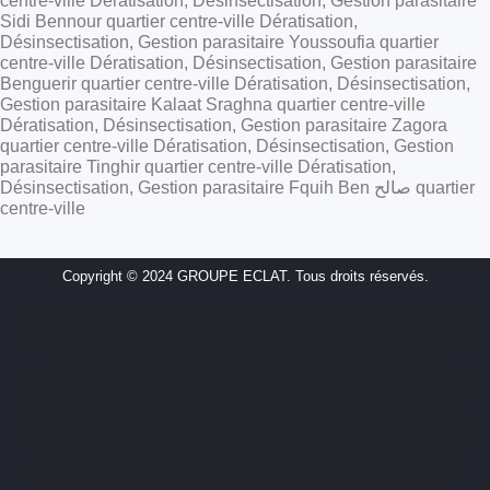
centre-ville Dératisation, Désinsectisation, Gestion parasitaire
Sidi Bennour quartier centre-ville Dératisation,
Désinsectisation, Gestion parasitaire Youssoufia quartier
centre-ville Dératisation, Désinsectisation, Gestion parasitaire
Benguerir quartier centre-ville Dératisation, Désinsectisation,
Gestion parasitaire Kalaat Sraghna quartier centre-ville
Dératisation, Désinsectisation, Gestion parasitaire Zagora
quartier centre-ville Dératisation, Désinsectisation, Gestion
parasitaire Tinghir quartier centre-ville Dératisation,
Désinsectisation, Gestion parasitaire Fquih Ben صالح quartier
centre-ville
Copyright © 2024 GROUPE ECLAT. Tous droits réservés.
dératisation, désinsectisation, désinfection, extermination nuisibles, lutte
antiparasitaire, élimination rats, élimination souris, élimination cafards,
élimination insectes, entreprise dératisation, entreprise désinsectisation,
traitement nuisibles, solution anti-nuisibles, contrôle nuisibles,
intervention rapide nuisibles, service dératisation, service
désinsectisation, traitement anti-rats, traitement anti-souris, traitement
anti-cafards, traitement anti-insectes, piège à rats, piège à souris,
insecticide professionnel, raticide efficace, entreprise anti-nuisibles,
spécialiste dératisation, spécialiste désinsectisation, protection contre
nuisibles, hygiène antiparasitaire, produits anti-nuisibles, solution anti-
rongeurs, fumigation nuisibles, traitement punaise de lit, traitement
puces, traitement moustiques, intervention dératisation, intervention
désinsectisation, dératisation efficace, désinsectisation garantie,