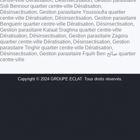
centre-ville Dératisation, Désinsectisation, Gestion parasitaire
Sidi Bennour quartier centre-ville Dératisation,
Désinsectisation, Gestion parasitaire Youssoufia quartier
centre-ville Dératisation, Désinsectisation, Gestion parasitaire
Benguerir quartier centre-ville Dératisation, Désinsectisation,
Gestion parasitaire Kalaat Sraghna quartier centre-ville
Dératisation, Désinsectisation, Gestion parasitaire Zagora
quartier centre-ville Dératisation, Désinsectisation, Gestion
parasitaire Tinghir quartier centre-ville Dératisation,
Désinsectisation, Gestion parasitaire Fquih Ben صالح quartier
centre-ville
Copyright © 2024 GROUPE ECLAT. Tous droits réservés.
dératisation, désinsectisation, désinfection, extermination nuisibles, lutte
antiparasitaire, élimination rats, élimination souris, élimination cafards,
élimination insectes, entreprise dératisation, entreprise désinsectisation,
traitement nuisibles, solution anti-nuisibles, contrôle nuisibles,
intervention rapide nuisibles, service dératisation, service
désinsectisation, traitement anti-rats, traitement anti-souris, traitement
anti-cafards, traitement anti-insectes, piège à rats, piège à souris,
insecticide professionnel, raticide efficace, entreprise anti-nuisibles,
spécialiste dératisation, spécialiste désinsectisation, protection contre
nuisibles, hygiène antiparasitaire, produits anti-nuisibles, solution anti-
rongeurs, fumigation nuisibles, traitement punaise de lit, traitement
puces, traitement moustiques, intervention dératisation, intervention
désinsectisation, dératisation efficace, désinsectisation garantie,