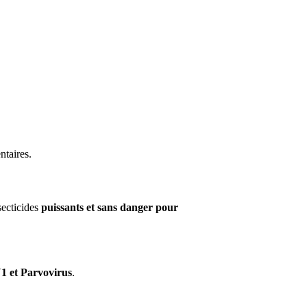
ntaires.
secticides
puissants et sans danger pour
 et Parvovirus
.