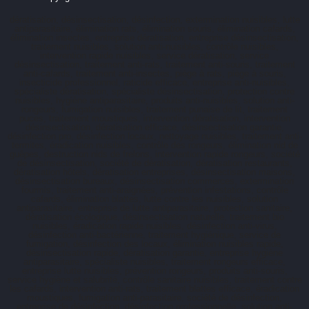
dératisation, désinsectisation, désinfection, extermination nuisibles, lutte
antiparasitaire, élimination rats, élimination souris, élimination cafards,
élimination insectes, entreprise dératisation, entreprise désinsectisation,
traitement nuisibles, solution anti-nuisibles, contrôle nuisibles,
intervention rapide nuisibles, service dératisation, service
désinsectisation, traitement anti-rats, traitement anti-souris, traitement
anti-cafards, traitement anti-insectes, piège à rats, piège à souris,
insecticide professionnel, raticide efficace, entreprise anti-nuisibles,
spécialiste dératisation, spécialiste désinsectisation, protection contre
nuisibles, hygiène antiparasitaire, produits anti-nuisibles, solution anti-
rongeurs, fumigation nuisibles, traitement punaise de lit, traitement
puces, traitement moustiques, intervention dératisation, intervention
désinsectisation, dératisation efficace, désinsectisation garantie,
désinfection pro, désinfection locaux, nettoyage nuisibles, traitement anti-
termites, éradication nuisibles, contrôle des rongeurs, élimination nid de
guêpes, destruction nids de frelons, intervention rapide rongeurs, société
de désinsectisation, société de dératisation, dératisation restaurants,
dératisation hôtels, dératisation entreprises, désinsectisation maisons,
désinsectisation bureaux, désinsectisation commerces, extermination
fourmis, traitement anti-araignées, prévention infestations, contrôle
cafards, élimination blattes, lutte contre les nuisibles, solution
antiparasitaire, entreprise de lutte antiparasitaire, protection sanitaire,
dératisation écologique, désinsectisation naturelle, traitement bio
nuisibles, éradication rapide nuisibles, désinfection anti-virus,
désinfection anti-bactérienne, traitement hygiénique, service de
fumigation, désinfection des locaux, élimination nuisibles rapide,
désinsectisation rapide, dératisation garantie, entreprise hygiène
antiparasitaire, spécialiste nuisibles, traitement rongeurs efficace,
entreprise lutte nuisibles, prévention rongeurs, produits anti-souris,
service hygiène et salubrité, contrôle sanitaire nuisibles, traitement contre
les cafards, intervention anti-rats, traitement blattes efficace, éradication
moustiques, fumigation anti-parasitaire, société de désinfection,
entreprise de désinfection, désinfection professionnelle, solution anti-