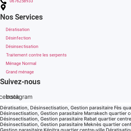
0676258933
Nos Services
Dératisation
Désinfection
Désinsectisation
Traitement contre les serpents
Ménage Normal
Grand ménage
Suivez-nous
cebook
Instagram
Dératisation, Désinsectisation, Gestion parasitaire Fès quar
Désinsectisation, Gestion parasitaire Marrakech quartier ce
Désinsectisation, Gestion parasitaire Rabat quartier centre
Désinsectisation, Gestion parasitaire Meknès quartier centr
Gestion parasitaire Kénitra quartier centre-ville Dératisati