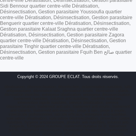
centre-ville Dératisation, Désinsectisation, Gestion parasitaire
Sidi Bennour quartier centre-ville Dératisation,
Désinsectisation, Gestion parasitaire Youssoufia quartier
centre-ville Dératisation, Désinsectisation, Gestion parasitaire
Benguerir quartier centre-ville Dératisation, Désinsectisation,
Gestion parasitaire Kalaat Sraghna quartier centre-ville
Dératisation, Désinsectisation, Gestion parasitaire Zagora
quartier centre-ville Dératisation, Désinsectisation, Gestion
parasitaire Tinghir quartier centre-ville Dératisation,
Désinsectisation, Gestion parasitaire Fquih Ben صالح quartier
centre-ville
Copyright © 2024 GROUPE ECLAT. Tous droits réservés.
dératisation, désinsectisation, désinfection, extermination nuisibles, lutte
antiparasitaire, élimination rats, élimination souris, élimination cafards,
élimination insectes, entreprise dératisation, entreprise désinsectisation,
traitement nuisibles, solution anti-nuisibles, contrôle nuisibles,
intervention rapide nuisibles, service dératisation, service
désinsectisation, traitement anti-rats, traitement anti-souris, traitement
anti-cafards, traitement anti-insectes, piège à rats, piège à souris,
insecticide professionnel, raticide efficace, entreprise anti-nuisibles,
spécialiste dératisation, spécialiste désinsectisation, protection contre
nuisibles, hygiène antiparasitaire, produits anti-nuisibles, solution anti-
rongeurs, fumigation nuisibles, traitement punaise de lit, traitement
puces, traitement moustiques, intervention dératisation, intervention
désinsectisation, dératisation efficace, désinsectisation garantie,