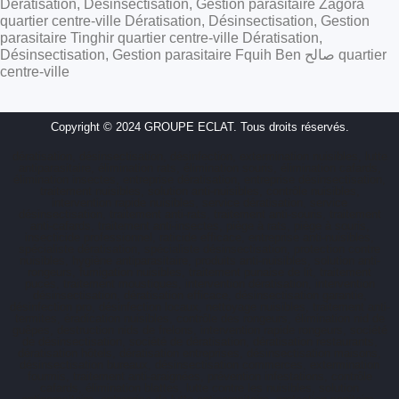
Dératisation, Désinsectisation, Gestion parasitaire Zagora
quartier centre-ville Dératisation, Désinsectisation, Gestion
parasitaire Tinghir quartier centre-ville Dératisation,
Désinsectisation, Gestion parasitaire Fquih Ben صالح quartier
centre-ville
Copyright © 2024 GROUPE ECLAT. Tous droits réservés.
dératisation, désinsectisation, désinfection, extermination nuisibles, lutte
antiparasitaire, élimination rats, élimination souris, élimination cafards,
élimination insectes, entreprise dératisation, entreprise désinsectisation,
traitement nuisibles, solution anti-nuisibles, contrôle nuisibles,
intervention rapide nuisibles, service dératisation, service
désinsectisation, traitement anti-rats, traitement anti-souris, traitement
anti-cafards, traitement anti-insectes, piège à rats, piège à souris,
insecticide professionnel, raticide efficace, entreprise anti-nuisibles,
spécialiste dératisation, spécialiste désinsectisation, protection contre
nuisibles, hygiène antiparasitaire, produits anti-nuisibles, solution anti-
rongeurs, fumigation nuisibles, traitement punaise de lit, traitement
puces, traitement moustiques, intervention dératisation, intervention
désinsectisation, dératisation efficace, désinsectisation garantie,
désinfection pro, désinfection locaux, nettoyage nuisibles, traitement anti-
termites, éradication nuisibles, contrôle des rongeurs, élimination nid de
guêpes, destruction nids de frelons, intervention rapide rongeurs, société
de désinsectisation, société de dératisation, dératisation restaurants,
dératisation hôtels, dératisation entreprises, désinsectisation maisons,
désinsectisation bureaux, désinsectisation commerces, extermination
fourmis, traitement anti-araignées, prévention infestations, contrôle
cafards, élimination blattes, lutte contre les nuisibles, solution