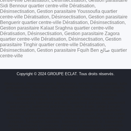
centre-ville Dératisation, Désinsectisation, Gestion parasitaire
Sidi Bennour quartier centre-ville Dératisation,
Désinsectisation, Gestion parasitaire Youssoufia quartier
centre-ville Dératisation, Désinsectisation, Gestion parasitaire
Benguerir quartier centre-ville Dératisation, Désinsectisation,
Gestion parasitaire Kalaat Sraghna quartier centre-ville
Dératisation, Désinsectisation, Gestion parasitaire Zagora
quartier centre-ville Dératisation, Désinsectisation, Gestion
parasitaire Tinghir quartier centre-ville Dératisation,
Désinsectisation, Gestion parasitaire Fquih Ben صالح quartier
centre-ville
Copyright © 2024 GROUPE ECLAT. Tous droits réservés.
dératisation, désinsectisation, désinfection, extermination nuisibles, lutte
antiparasitaire, élimination rats, élimination souris, élimination cafards,
élimination insectes, entreprise dératisation, entreprise désinsectisation,
traitement nuisibles, solution anti-nuisibles, contrôle nuisibles,
intervention rapide nuisibles, service dératisation, service
désinsectisation, traitement anti-rats, traitement anti-souris, traitement
anti-cafards, traitement anti-insectes, piège à rats, piège à souris,
insecticide professionnel, raticide efficace, entreprise anti-nuisibles,
spécialiste dératisation, spécialiste désinsectisation, protection contre
nuisibles, hygiène antiparasitaire, produits anti-nuisibles, solution anti-
rongeurs, fumigation nuisibles, traitement punaise de lit, traitement
puces, traitement moustiques, intervention dératisation, intervention
désinsectisation, dératisation efficace, désinsectisation garantie,